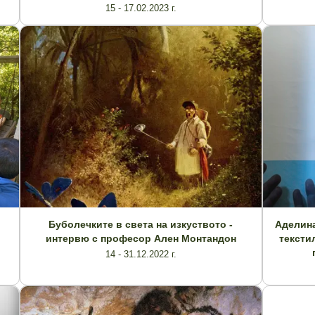
15 - 17.02.2023 г.
Буболечките в света на изкуството -
Аделина
интервю с професор Ален Монтандон
тексти
14 - 31.12.2022 г.