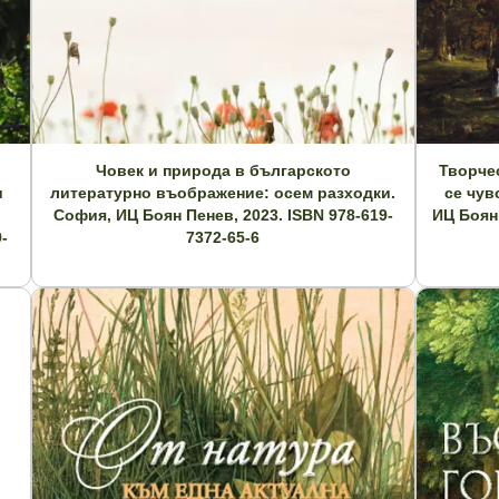
Човек и природа в българското
Творче
и
литературно въображение: осем разходки.
се чув
София, ИЦ Боян Пенев, 2023. ISBN 978-619-
ИЦ Боян 
-
7372-65-6